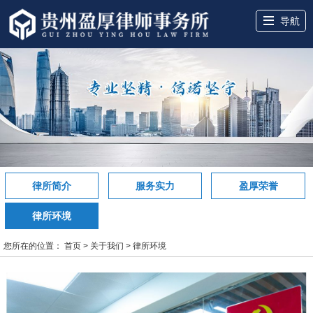
导航
网站首页
关于盈厚
服务领域
盈厚团队
盈厚案例
盈厚讲堂
律所动态
联系我们
律所简介
服务实力
盈厚荣誉
律所环境
您所在的位置：
首页
>
关于我们
>
律所环境