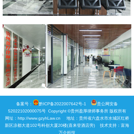
备案号：
黔ICP备2022007642号-1
贵公网安备
52022102000075号
Copyright ©贵州盈厚律师事务所 版权所有
网址：
http://www.gzyhLaw.cn
地址：贵州省六盘水市水城区红桥
新区凉都大道102号科创大厦20楼(喜来登酒店旁) 技术支持：
富海
万企科技