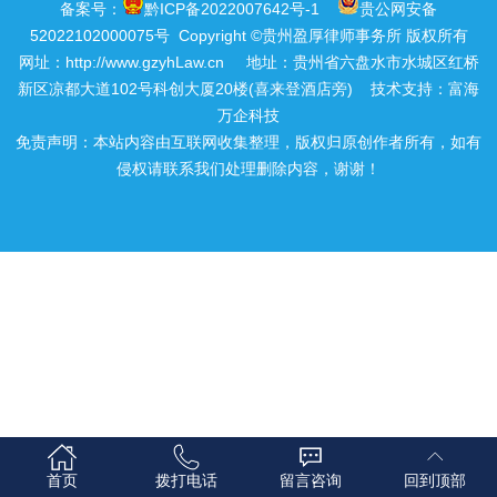
备案号：
黔ICP备2022007642号-1
贵公网安备
52022102000075号
Copyright ©贵州盈厚律师事务所 版权所有
网址：
http://www.gzyhLaw.cn
地址：贵州省六盘水市水城区红桥
新区凉都大道102号科创大厦20楼(喜来登酒店旁) 技术支持：
富海
万企科技
免责声明：本站内容由互联网收集整理，版权归原创作者所有，如有
侵权请联系我们处理删除内容，谢谢！
首页
拨打电话
留言咨询
回到顶部