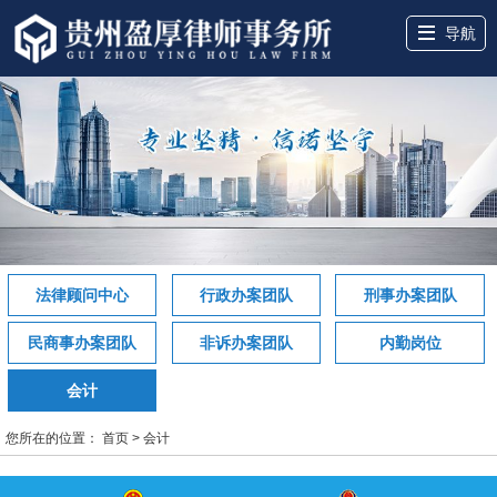
导航
网站首页
关于盈厚
服务领域
盈厚团队
盈厚案例
盈厚讲堂
律所动态
联系我们
法律顾问中心
行政办案团队
刑事办案团队
民商事办案团队
非诉办案团队
内勤岗位
会计
您所在的位置：
首页
>
会计