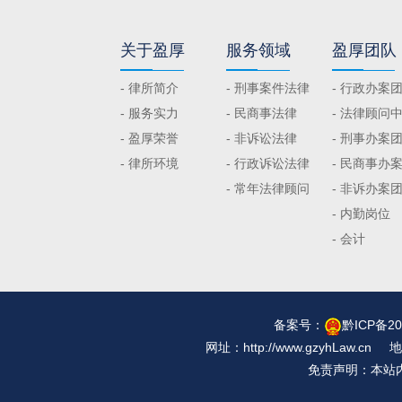
关于盈厚
服务领域
盈厚团队
- 律所简介
- 刑事案件法律
- 行政办案
- 服务实力
- 民商事法律
- 法律顾问
- 盈厚荣誉
- 非诉讼法律
- 刑事办案
- 律所环境
- 行政诉讼法律
- 民商事办
- 常年法律顾问
- 非诉办案
- 内勤岗位
- 会计
备案号：
黔ICP备20
网址：
http://www.gzyhLaw.cn
地址
免责声明：本站