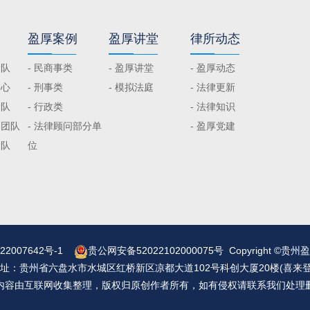
盈厚案例
盈厚讲堂
律所动态
团队
- 民商事类
- 盈厚讲堂
- 盈厚动态
中心
- 刑事类
- 模拟法庭
- 法律更新
团队
- 行政类
- 法律知识
案团队
- 法律顾问部分单
- 盈厚党建
团队
位
22007642号-1
贵公网安备52022102000075号
Copyright ©
：贵州省六盘水市水城区红桥新区凉都大道102号科创大厦20楼(喜来
内容由互联网收集整理，版权归原创作者所有，如有侵权请联系我们处理