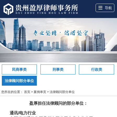
导航
网站首页
关于盈厚
服务领域
盈厚团队
盈厚案例
盈厚讲堂
律所动态
联系我们
民商事类
刑事类
行政类
法律顾问部分单位
您所在的位置：
首页
>
案例单页
>
法律顾问部分单位
盈厚担任法律顾问的部分单位：
通讯/电力行业