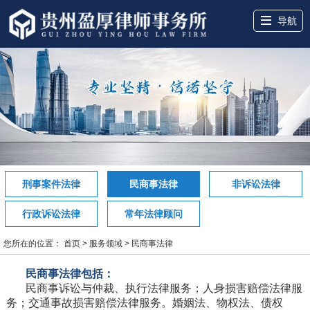
导航
网站首页
关于盈厚
服务领域
盈厚团队
盈厚案例
盈厚讲堂
律所动态
联系我们
刑事案件法律
民商事法律
非诉讼法律
行政诉讼法律
常年法律顾问
您所在的位置：
首页
>
服务领域
>
民商事法律
民商事法律包括：
民商事诉讼与仲裁、执行法律服务；人身损害赔偿法律服
务；交通事故损害赔偿法律服务。婚姻法、物权法、债权