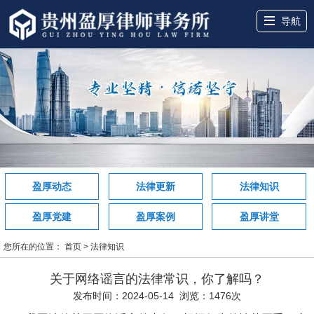
导航
网站首页
关于盈厚
服务领域
盈厚团队
盈厚案例
盈厚讲堂
律所动态
联系我们
盈厚动态
法律更新
法律知识
盈厚党建
盈厚案例
盈厚讲堂
您所在的位置：
首页
>
法律知识
关于网络谣言的法律常识，你了解吗？
发布时间：2024-05-14 浏览：1476次